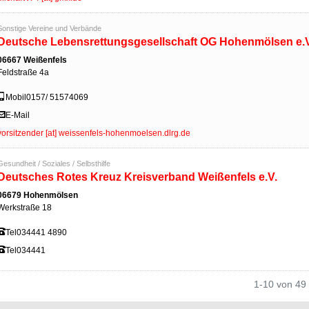
Sonstige Vereine und Verbände
Deutsche Lebensrettungsgesellschaft OG Hohenmölsen e.V
06667 Weißenfels
Feldstraße 4a
Mobil
0157/ 51574069
E-Mail
vorsitzender [at] weissenfels-hohenmoelsen.dlrg.de
Gesundheit / Soziales / Selbsthilfe
Deutsches Rotes Kreuz Kreisverband Weißenfels e.V.
06679 Hohenmölsen
Werkstraße 18
Tel
034441 4890
Tel
034441
1-10 von 49