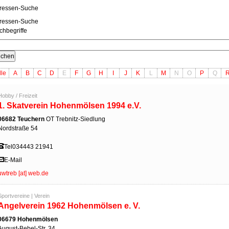
ressen-Suche
ressen-Suche
chbegriffe
lle
A
B
C
D
E
F
G
H
I
J
K
L
M
N
O
P
Q
Hobby / Freizeit
1. Skatverein Hohenmölsen 1994 e.V.
06682 Teuchern
OT Trebnitz-Siedlung
Nordstraße 54
Tel
034443 21941
E-Mail
uwtreb [at] web.de
Sportvereine | Verein
Angelverein 1962 Hohenmölsen e. V.
06679 Hohenmölsen
August-Bebel-Str. 34