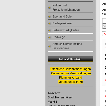
Ad
Kultur- und
Freizeiteinrichtungen
Ad
Su
Sport und Spiel
Badegewässer
Sehenswürdigkeiten
A
Radwege
Anreise Unterkunft und
Gastronomie
Infos & Kontakt:
Öffentliche Bekanntmachungen
Onlinedienste
Veranstaltungen
Planungsverband
Verbindungsstraße
Anschrift:
Stadt Hohenmölsen
Markt 1