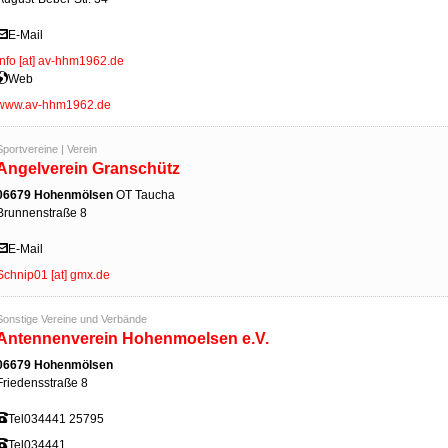
E-Mail
info [at] av-hhm1962.de
Web
www.av-hhm1962.de
Sportvereine | Verein
Angelverein Granschütz
06679 Hohenmölsen
OT Taucha
Brunnenstraße 8
E-Mail
Schnip01 [at] gmx.de
Sonstige Vereine und Verbände
Antennenverein Hohenmoelsen e.V.
06679 Hohenmölsen
Friedensstraße 8
Tel
034441 25795
Tel
034441