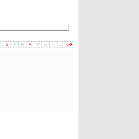
R
S
T
U
V
W
X
Y
Z
0-9