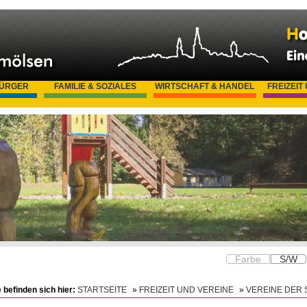
BÜRGER
FAMILIE & SOZIALES
WIRTSCHAFT & HANDEL
FREIZEIT
Farbe
S/W
e befinden sich hier:
STARTSEITE
»
FREIZEIT UND VEREINE
»
VEREINE DER 