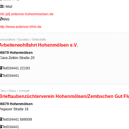
E-Mail
info [at] antenne-hohenmoelsen.de
Web
http://www.antenne-hhm.de
Gesundheit / Soziales / Selbsthilfe
Arbeiterwohlfahrt Hohenmölsen e.V.
06679 Hohenmölsen
Clara-Zetkin-Straße 20
Tel
034441 22193
Tel
034441
Tiere / Natur / Umwelt
Brieftaubenzüchterverein Hohenmölsen/Zembschen Gut Flu
06679 Hohenmölsen
Pegauer Straße 16
Tel
034441 689009
Tel
034441