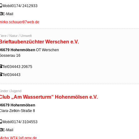
Mobil
0174/ 2412933
E-Mail
mirko.schauer87web.de
Tiere / Natur / Umwelt
Brieftaubenzüchter Werschen e.V.
06679 Hohenmölsen
OT Werschen
Gosserau 16
Tel
034443 20675
Tel
034443
Kinder /Jugend
Club „Am Wasserturm“ Hohenmölsen e.V.
06679 Hohenmölsen
Clara-Zetkin-Straße 8
Mobil
0174/ 3104553
E-Mail
Micha.W74 [at] gmx.de