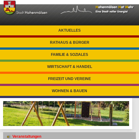
AKTUELLES
RATHAUS & BÜRGER
FAMILIE & SOZIALES
WIRTSCHAFT & HANDEL
FREIZEIT UND VEREINE
WOHNEN & BAUEN
Veranstaltungen