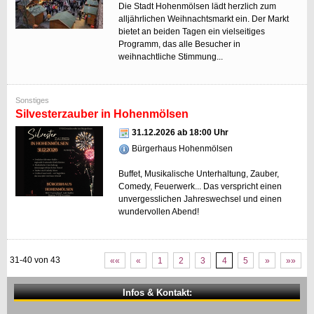
Die Stadt Hohenmölsen lädt herzlich zum
alljährlichen Weihnachtsmarkt ein. Der Markt
bietet an beiden Tagen ein vielseitiges
Programm, das alle Besucher in
weihnachtliche Stimmung...
Sonstiges
Silvesterzauber in Hohenmölsen
31.12.2026 ab 18:00 Uhr
Bürgerhaus Hohenmölsen
Buffet, Musikalische Unterhaltung, Zauber,
Comedy, Feuerwerk... Das verspricht einen
unvergesslichen Jahreswechsel und einen
wundervollen Abend!
31-40 von 43
««
«
1
2
3
4
5
»
»»
Infos & Kontakt: