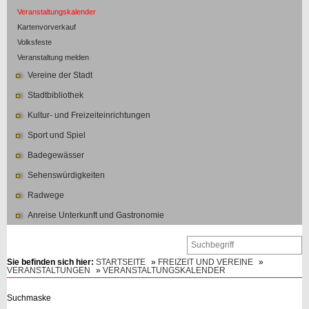
Veranstaltungskalender
Kartenvorverkauf
Volksfeste
Veranstaltung melden
Vereine der Stadt
Stadtbibliothek
Kultur- und Freizeiteinrichtungen
Sport und Spiel
Badegewässer
Sehenswürdigkeiten
Radwege
Anreise Unterkunft und Gastronomie
Sie befinden sich hier:
STARTSEITE
»
FREIZEIT UND VEREINE
»
VERANSTALTUNGEN
»
VERANSTALTUNGSKALENDER
Suchmaske